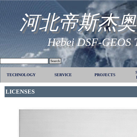
Go to content
河北帝斯杰奥
Hebei DSF-GEOS Te
Search
TECHNOLOGY
SERVICE
▼
PROJECTS
▼
LICENSES